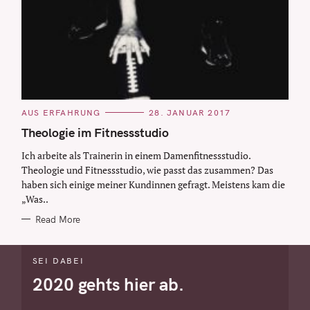
C
AUS ERFAHRUNG
28. JANUAR 2017
S
A
T
Theologie im Fitnessstudio
e
E
G
Ich arbeite als Trainerin in einem Damenfitnessstudio.
a
O
R
Theologie und Fitnessstudio, wie passt das zusammen? Das
r
I
haben sich einige meiner Kundinnen gefragt. Meistens kam die
E
c
S
„Was..
h
Read More
f
o
r
SEI DABEI
:
2020 gehts hier ab.