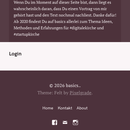
Wenn Du im Moment auf dieser Seite bist, dann liegt es
wahrscheinlich daran, dass Du einen Vortrag von mir
gehört hast und den Text nochmal nachliest. Danke dafür!
Ab 2020 findest Du auf basics allerlei zum Thema Ideen,
Methoden und Erfahrungen für #digitalekirche und
#startupkirche
Login
© 2026 basics..
Theme: Felt by
Pixelgrade
.
Home
Kontakt
About
F
M
I
a
a
n